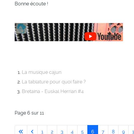
Bonne écoute !
La musique cajun
La tablature pour quoi faire ?
Bretaina - Euskal Herrian #4
Page 6 sur 11
1
2
3
4
5
6
7
8
9