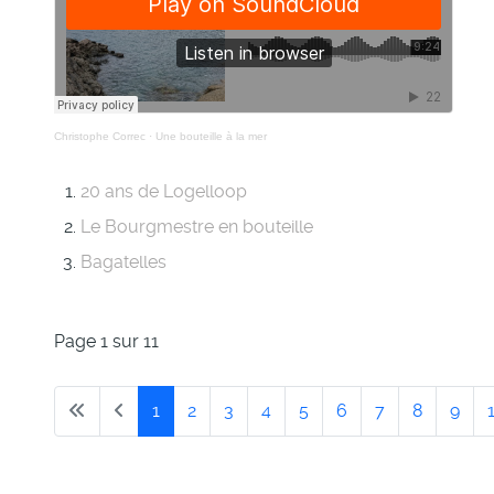
Christophe Correc
·
Une bouteille à la mer
20 ans de Logelloop
Le Bourgmestre en bouteille
Bagatelles
Page 1 sur 11
1
2
3
4
5
6
7
8
9